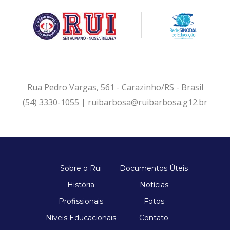
Rua Pedro Vargas, 561 - Carazinho/RS - Brasil
(54) 3330-1055 | ruibarbosa@ruibarbosa.g12.br
Sobre o Rui
Documentos Úteis
História
Notícias
Profissionais
Fotos
Níveis Educacionais
Contato