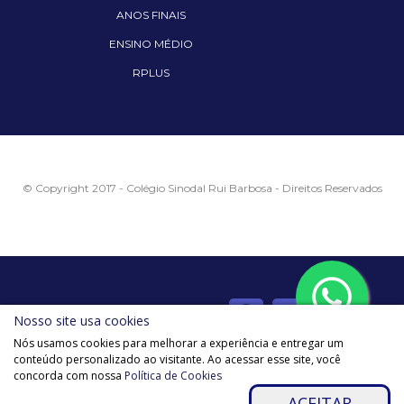
ANOS FINAIS
ENSINO MÉDIO
RPLUS
© Copyright 2017 - Colégio Sinodal Rui Barbosa - Direitos Reservados
Siga o Rui nas redes sociais
Nosso site usa cookies
Nós usamos cookies para melhorar a experiência e entregar um
conteúdo personalizado ao visitante. Ao acessar esse site, você
concorda com nossa
Política de Cookies
//check if cookie not stored
ACEITAR