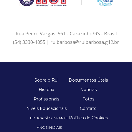
Rua Pedro Vargas, 561 - Carazinho/RS - Brasil
(54) 3330-1055 | ruibarbosa@ruibarbosa.g12.br
Sobre o Rui
Documentos Úteis
História
Notícias
Profissionais
Fotos
Níveis Educacionais
Contato
Política de Cookies
EDUCAÇÃO INFANTIL
ANOS INICIAIS